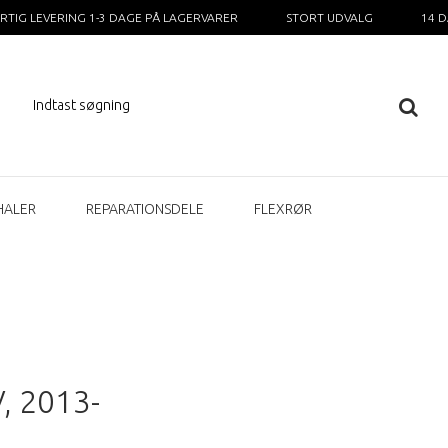
RTIG LEVERING 1-3 DAGE PÅ LAGERVARER
STORT UDVALG
14 
HALER
REPARATIONSDELE
FLEXRØR
V, 2013-