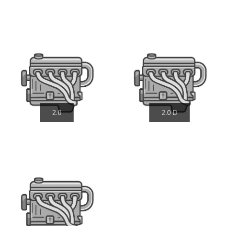
2.0
2.0 D