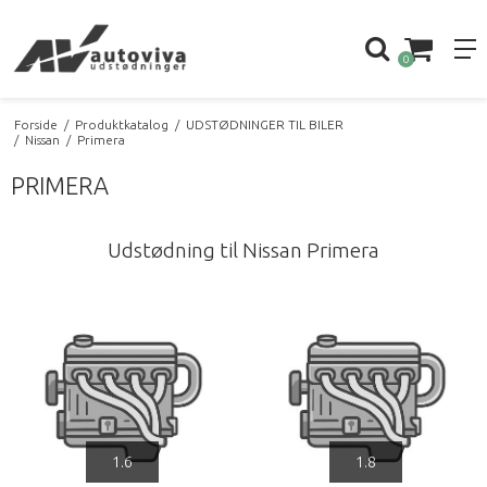
0
Forside
/
Produktkatalog
/
UDSTØDNINGER TIL BILER
/
Nissan
/
Primera
PRIMERA
Udstødning til Nissan Primera
1.6
1.8