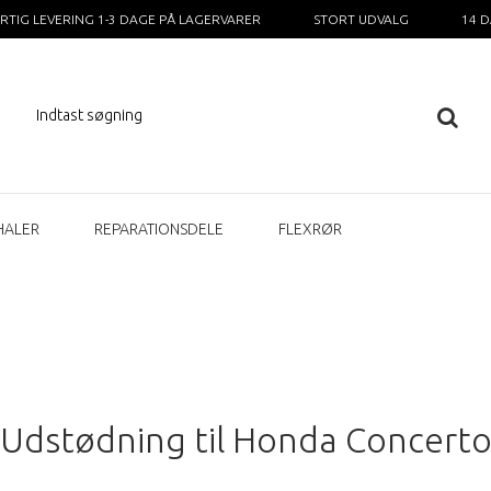
RTIG LEVERING 1-3 DAGE PÅ LAGERVARER
STORT UDVALG
14 
HALER
REPARATIONSDELE
FLEXRØR
Udstødning til Honda Concert