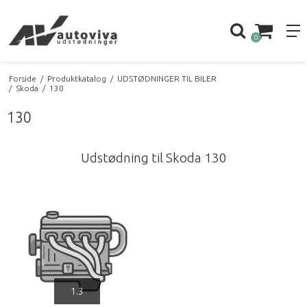
0
Forside
/
Produktkatalog
/
UDSTØDNINGER TIL BILER
/
Skoda
/
130
130
Udstødning til Skoda 130
1.3