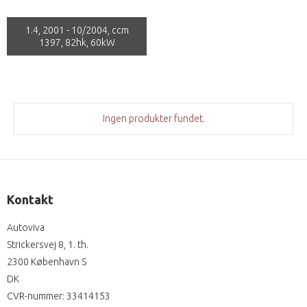
1.4, 2001 - 10/2004, ccm
1397, 82hk, 60kW
Ingen produkter fundet.
Kontakt
Autoviva
Strickersvej 8, 1. th.
2300 København S
DK
CVR-nummer
:
33414153