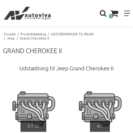
0
Forside
/
Produktkatalog
/
UDSTØDNINGER TIL BILER
/
Jeep
/
Grand Cherokee II
GRAND CHEROKEE II
Udstødning til Jeep Grand Cherokee II
3.1 TD
4.7