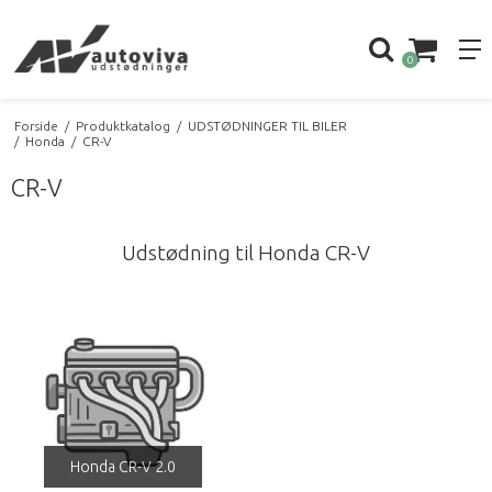
0
Forside
/
Produktkatalog
/
UDSTØDNINGER TIL BILER
/
Honda
/
CR-V
CR-V
Udstødning til Honda CR-V
Honda CR-V 2.0