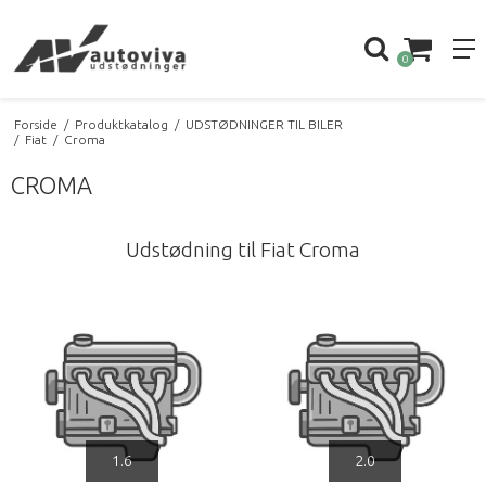
0
Forside
/
Produktkatalog
/
UDSTØDNINGER TIL BILER
/
Fiat
/
Croma
CROMA
Udstødning til Fiat Croma
1.6
2.0