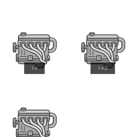
1.4
1.4 D