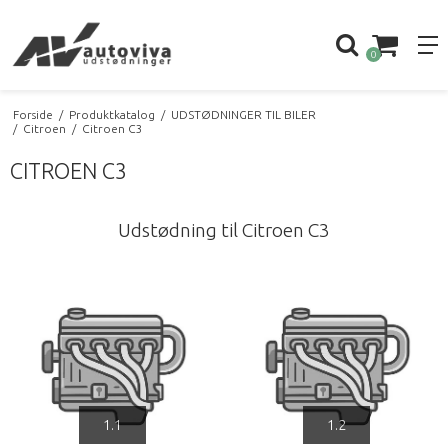
0
Forside
/
Produktkatalog
/
UDSTØDNINGER TIL BILER
/
Citroen
/
Citroen C3
CITROEN C3
Udstødning til Citroen C3
1.1
1.2