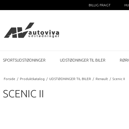
BILLIG FRAGT
HU
SPORTSUDSTØDNINGER
UDSTØDNINGER TIL BILER
RØR
Forside
/
Produktkatalog
/
UDSTØDNINGER TIL BILER
/
Renault
/
Scenic II
SCENIC II