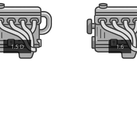
1.5 D
1.6