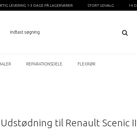
RTIG LEVERING 1-3 DAGE PÅ LAGERVARER
STORT UDVALG
14 
HALER
REPARATIONSDELE
FLEXRØR
Udstødning til Renault Scenic II