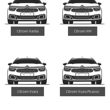
Citroen Xantia
Citroen XM
Citroen Xsara
Citroen Xsara Picasso