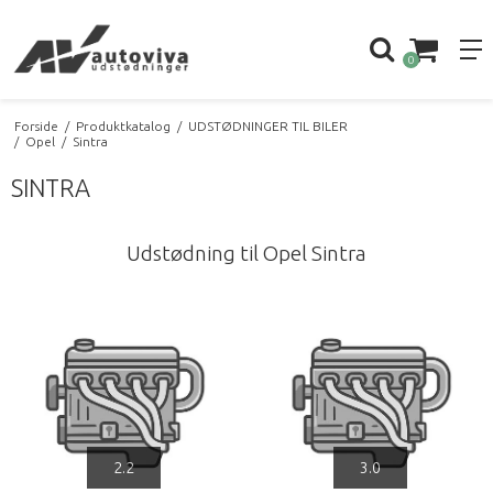
0
Forside
/
Produktkatalog
/
UDSTØDNINGER TIL BILER
/
Opel
/
Sintra
SINTRA
Udstødning til Opel Sintra
2.2
3.0