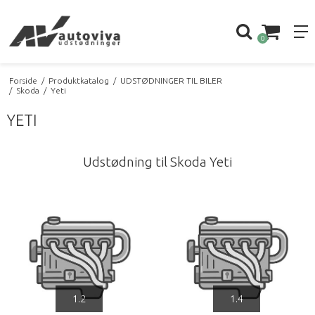
0
Forside
/
Produktkatalog
/
UDSTØDNINGER TIL BILER
/
Skoda
/
Yeti
YETI
Udstødning til Skoda Yeti
1.2
1.4