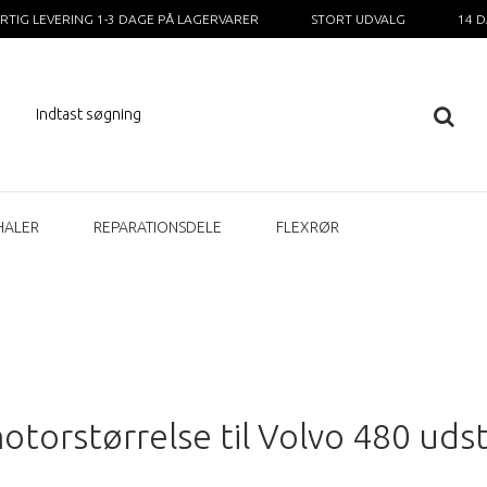
RTIG LEVERING 1-3 DAGE PÅ LAGERVARER
STORT UDVALG
14 
HALER
REPARATIONSDELE
FLEXRØR
otorstørrelse til Volvo 480 uds