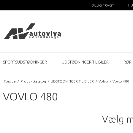
BILLIG FRAGT
HU
SPORTSUDSTØDNINGER
UDSTØDNINGER TIL BILER
RØR
Forside
/
Produktkatalog
/
UDSTØDNINGER TIL BILER
/
Volvo
/
Vovlo 480
VOVLO 480
Vælg m