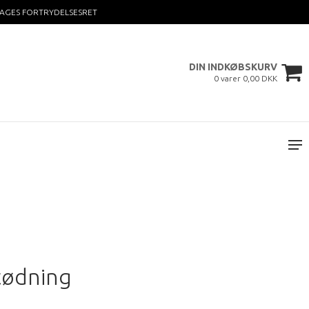
DAGES FORTRYDELSESRET
DIN INDKØBSKURV
0 varer 0,00 DKK
tødning