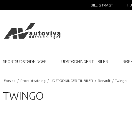
BILLIG FRAGT
HU
SPORTSUDSTØDNINGER
UDSTØDNINGER TIL BILER
RØR
Forside
/
Produktkatalog
/
UDSTØDNINGER TIL BILER
/
Renault
/
Twingo
TWINGO