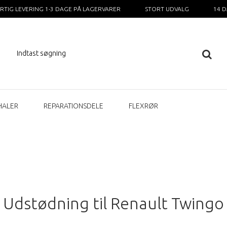
RTIG LEVERING 1-3 DAGE PÅ LAGERVARER
STORT UDVALG
14 
HALER
REPARATIONSDELE
FLEXRØR
Udstødning til Renault Twingo