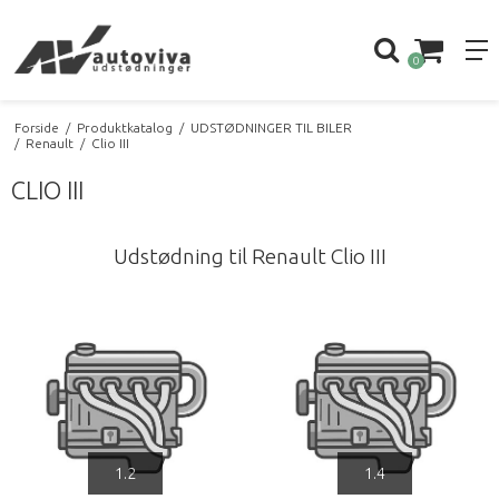
0
Forside
/
Produktkatalog
/
UDSTØDNINGER TIL BILER
/
Renault
/
Clio III
CLIO III
Udstødning til Renault Clio III
1.2
1.4