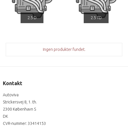
2.5 D
2.5 TD
Ingen produkter fundet.
Kontakt
Autoviva
Strickersvej 8, 1. th.
2300 København S
DK
CVR-nummer
:
33414153