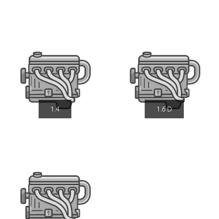
1.4
1.6 D