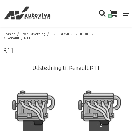
0
Forside
/
Produktkatalog
/
UDSTØDNINGER TIL BILER
/
Renault
/
R11
R11
Udstødning til Renault R11
1.1
1.2