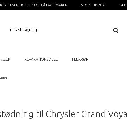
RTIG LEVERING 1-3 DAGE PÅ LAGERVARER
STORT UDVALG
14 
HALER
REPARATIONSDELE
FLEXRØR
yager
tødning til Chrysler Grand Voy