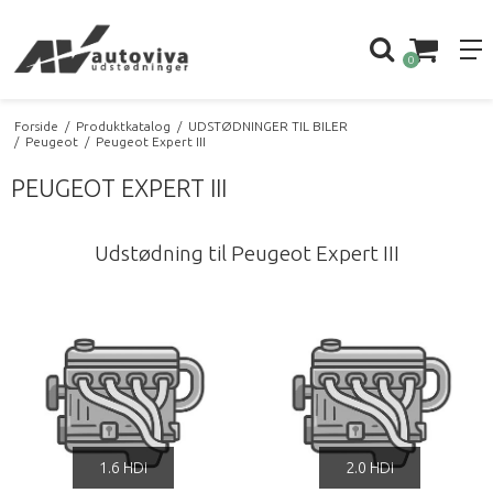
0
Forside
/
Produktkatalog
/
UDSTØDNINGER TIL BILER
/
Peugeot
/
Peugeot Expert III
PEUGEOT EXPERT III
Udstødning til Peugeot Expert III
1.6 HDi
2.0 HDi