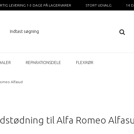
RTIG LEVERING 1-3 DAGE PÅ LAGERVARER
STORT UDVALG
14 
HALER
REPARATIONSDELE
FLEXRØR
Romeo Alfasud
dstødning til Alfa Romeo Alfas