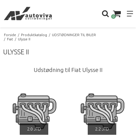
0
Forside
/
Produktkatalog
/
UDSTØDNINGER TIL BILER
/
Fiat
/
Ulysse II
ULYSSE II
Udstødning til Fiat Ulysse II
2.0 JTD
2.2 JTD