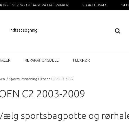
RTIG LEVERING 1-3 DAGE PÅ LAGERVARER
STORT UDVALG
14 
HALER
REPARATIONSDELE
FLEXRØR
oen
/
Sportsudstødning Citroen C2 2003-2009
EN C2 2003-2009
Vælg sportsbagpotte og rørhal