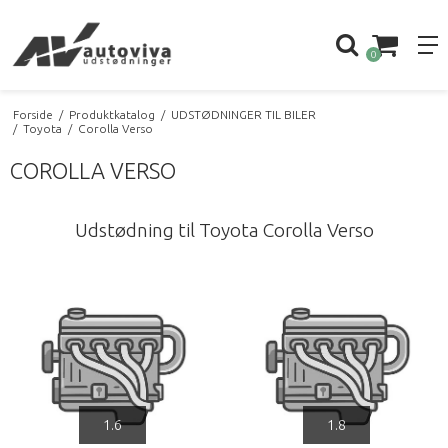
0
Forside
/
Produktkatalog
/
UDSTØDNINGER TIL BILER
/
Toyota
/
Corolla Verso
COROLLA VERSO
Udstødning til Toyota Corolla Verso
1.6
1.8