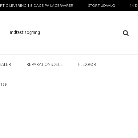
RTIG LEVERING 1-3 DAGE PÅ LAGERVARER
STORT UDVALG
14 
HALER
REPARATIONSDELE
FLEXRØR
W169