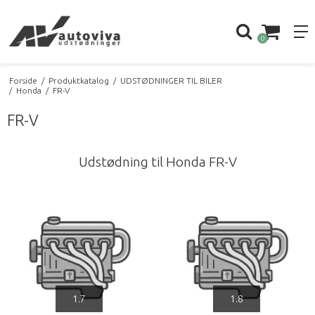
0
Forside
/
Produktkatalog
/
UDSTØDNINGER TIL BILER
/
Honda
/
FR-V
FR-V
Udstødning til Honda FR-V
1.7
1.8