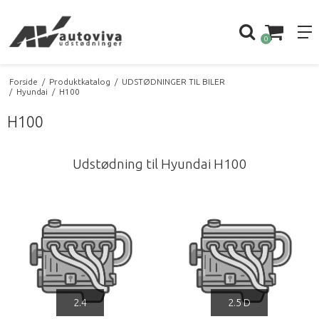
0
Forside
/
Produktkatalog
/
UDSTØDNINGER TIL BILER
/
Hyundai
/
H100
H100
Udstødning til Hyundai H100
2.4
2.5 D