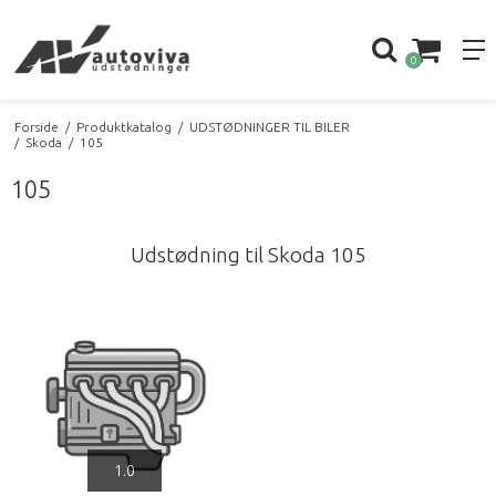
0
Forside
/
Produktkatalog
/
UDSTØDNINGER TIL BILER
/
Skoda
/
105
105
Udstødning til Skoda 105
1.0