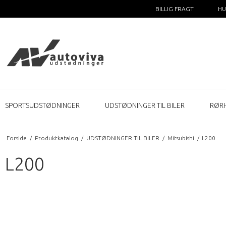
BILLIG FRAGT
HU
SPORTSUDSTØDNINGER
UDSTØDNINGER TIL BILER
RØR
Forside
/
Produktkatalog
/
UDSTØDNINGER TIL BILER
/
Mitsubishi
/
L200
L200