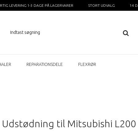
RTIG LEVERING 1-3 DAGE PÅ LAGERVARER
STORT UDVALG
14 
HALER
REPARATIONSDELE
FLEXRØR
Udstødning til Mitsubishi L200