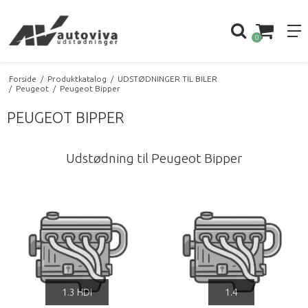
0
Forside
/
Produktkatalog
/
UDSTØDNINGER TIL BILER
/
Peugeot
/
Peugeot Bipper
PEUGEOT BIPPER
Udstødning til Peugeot Bipper
1.3 HDi
1.4