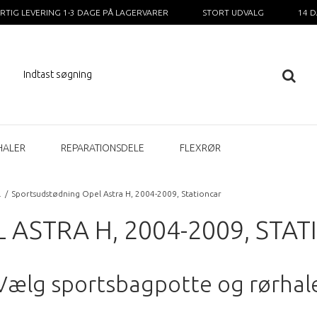
RTIG LEVERING 1-3 DAGE PÅ LAGERVARER
STORT UDVALG
14 
HALER
REPARATIONSDELE
FLEXRØR
l
/
Sportsudstødning Opel Astra H, 2004-2009, Stationcar
ASTRA H, 2004-2009, STA
Vælg sportsbagpotte og rørhal