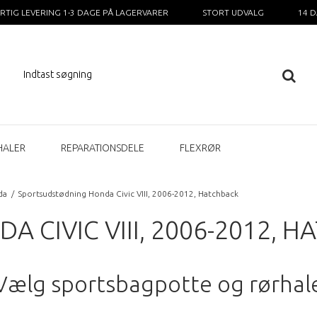
RTIG LEVERING 1-3 DAGE PÅ LAGERVARER
STORT UDVALG
14 
HALER
REPARATIONSDELE
FLEXRØR
da
/
Sportsudstødning Honda Civic VIII, 2006-2012, Hatchback
CIVIC VIII, 2006-2012, 
Vælg sportsbagpotte og rørhal