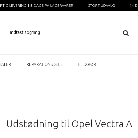
RTIG LEVERING 1-3 DAGE PÅ LAGERVARER
STORT UDVALG
14 
HALER
REPARATIONSDELE
FLEXRØR
Udstødning til Opel Vectra A