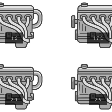
1.6
1.7 D
2.0
2.5