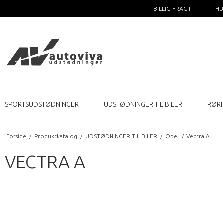
BILLIG FRAGT
HU
SPORTSUDSTØDNINGER
UDSTØDNINGER TIL BILER
RØR
Forside
/
Produktkatalog
/
UDSTØDNINGER TIL BILER
/
Opel
/
Vectra A
VECTRA A