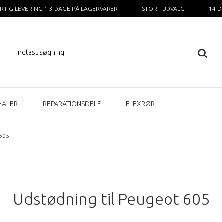
RTIG LEVERING 1-3 DAGE PÅ LAGERVARER
STORT UDVALG
14 
HALER
REPARATIONSDELE
FLEXRØR
605
Udstødning til Peugeot 605