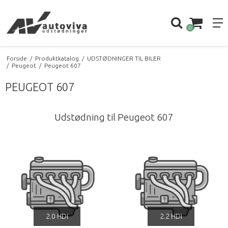
0
Forside
/
Produktkatalog
/
UDSTØDNINGER TIL BILER
/
Peugeot
/
Peugeot 607
PEUGEOT 607
Udstødning til Peugeot 607
2.0 HDi
2.2 HDi