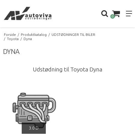
0
Forside
/
Produktkatalog
/
UDSTØDNINGER TIL BILER
/
Toyota
/
Dyna
DYNA
Udstødning til Toyota Dyna
3.0 D