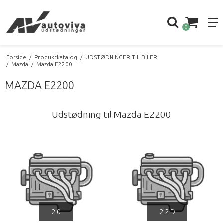
0
Forside
/
Produktkatalog
/
UDSTØDNINGER TIL BILER
/
Mazda
/
Mazda E2200
MAZDA E2200
Udstødning til Mazda E2200
2.0
2.2 D