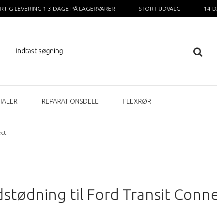
RTIG LEVERING 1-3 DAGE PÅ LAGERVARER
STORT UDVALG
14 
HALER
REPARATIONSDELE
FLEXRØR
ect
stødning til Ford Transit Conn