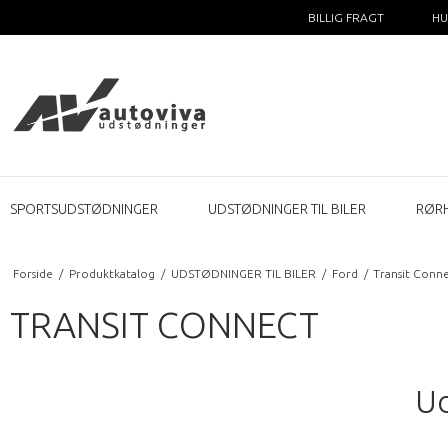
BILLIG FRAGT
HU
SPORTSUDSTØDNINGER
UDSTØDNINGER TIL BILER
RØR
Forside
/
Produktkatalog
/
UDSTØDNINGER TIL BILER
/
Ford
/
Transit Conn
TRANSIT CONNECT
Ud