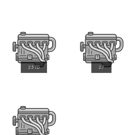
2.5 TD
2.7