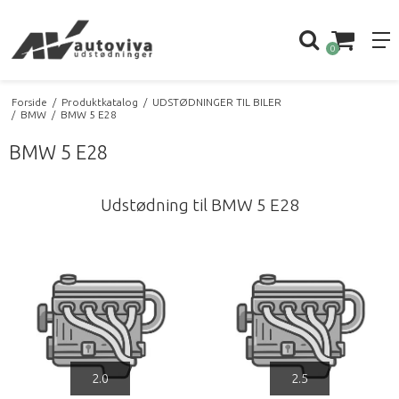
0
Forside
/
Produktkatalog
/
UDSTØDNINGER TIL BILER
/
BMW
/
BMW 5 E28
BMW 5 E28
Udstødning til BMW 5 E28
2.0
2.5