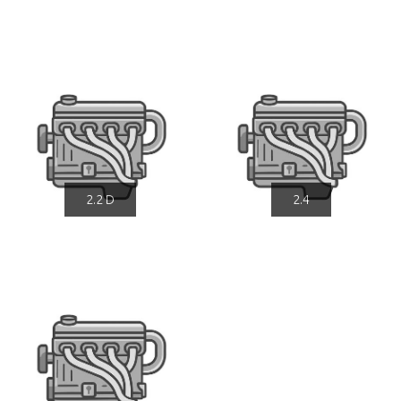
2.2 D
2.4