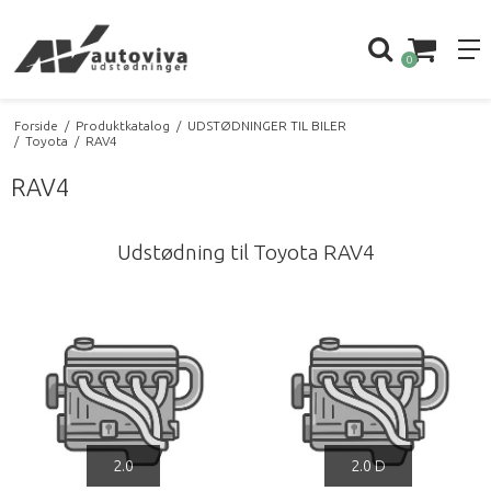
0
Forside
/
Produktkatalog
/
UDSTØDNINGER TIL BILER
/
Toyota
/
RAV4
RAV4
Udstødning til Toyota RAV4
2.0
2.0 D