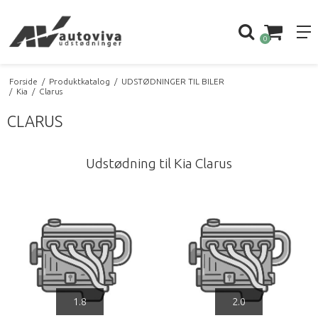
0
Forside
/
Produktkatalog
/
UDSTØDNINGER TIL BILER
/
Kia
/
Clarus
CLARUS
Udstødning til Kia Clarus
1.8
2.0