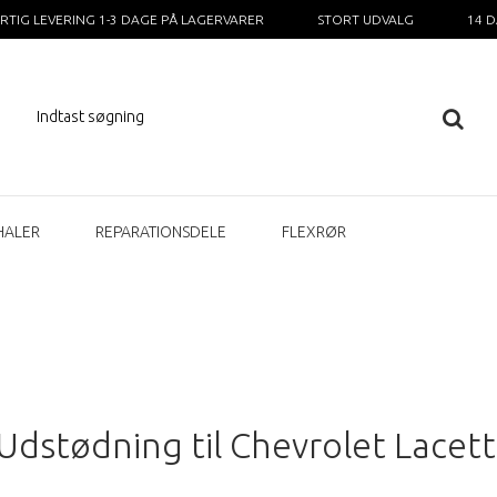
RTIG LEVERING 1-3 DAGE PÅ LAGERVARER
STORT UDVALG
14 
HALER
REPARATIONSDELE
FLEXRØR
Udstødning til Chevrolet Lacett