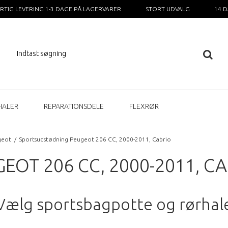
RTIG LEVERING 1-3 DAGE PÅ LAGERVARER
STORT UDVALG
14 
HALER
REPARATIONSDELE
FLEXRØR
geot
/
Sportsudstødning Peugeot 206 CC, 2000-2011, Cabrio
OT 206 CC, 2000-2011, C
Vælg sportsbagpotte og rørhal