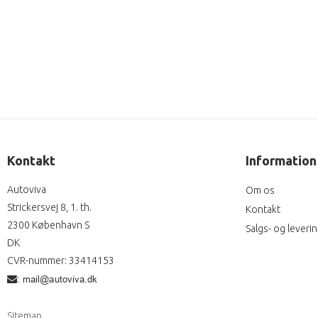
Kontakt
Information
Autoviva
Om os
Strickersvej 8, 1. th.
Kontakt
2300 København S
Salgs- og leveri
DK
CVR-nummer
:
33414153
:
Sitemap