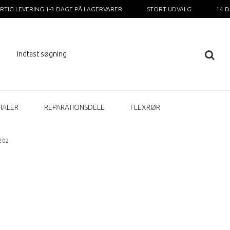
RTIG LEVERING 1-3 DAGE PÅ LAGERVARER
STORT UDVALG
14 
HALER
REPARATIONSDELE
FLEXRØR
T202