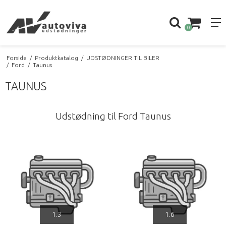
0
Forside
/
Produktkatalog
/
UDSTØDNINGER TIL BILER
/
Ford
/
Taunus
TAUNUS
Udstødning til Ford Taunus
1.3
1.6