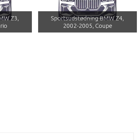
BMW Z3,
Sportsudstødning BMW Z4,
rio
2002-2005, Coupe