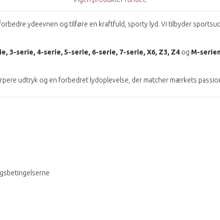
at forbedre ydeevnen og tilføre en kraftfuld, sporty lyd. Vi tilbyder sport
ie, 3-serie, 4-serie, 5-serie, 6-serie, 7-serie, X6, Z3, Z4
og
M-serie
rpere udtryk og en forbedret lydoplevelse, der matcher mærkets passi
ngsbetingelserne