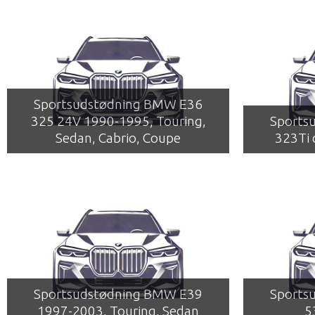
Sportsudstødning BMW E36
325 24V 1990-1995, Touring,
Sports
Sedan, Cabrio, Coupe
323Ti
Sportsudstødning BMW E39
Sports
1997-2003, Touring, Sedan
5