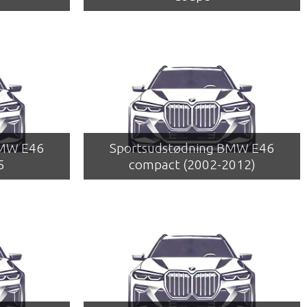
BMW E46
Sportsudstødning BMW E46
5
compact (2002-2012)