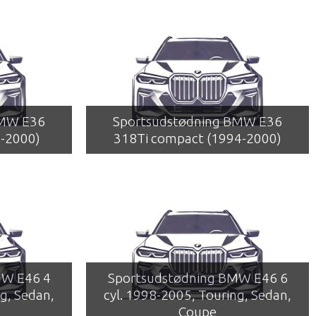
BMW E36
Sportsudstødning BMW E36
4-2000)
318Ti compact (1994-2000)
MW E46 4
Sportsudstødning BMW E46 6
g, Sedan,
cyl. 1998-2005, Touring, Sedan,
Coupe