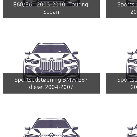
E60/E61 2003-2010, Touring,
Sports
Sedan
20
Sportsudstødning BMW E87
Sports
diesel 2004-2007
20