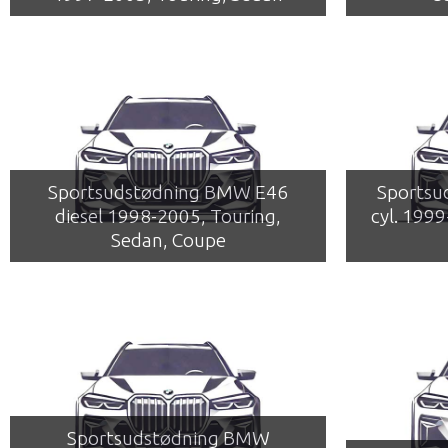
Sportsudstødning BMW E46
Sportsu
diesel 1998-2005, Touring,
cyl. 199
Sedan, Coupe
Sportsudstødning BMW