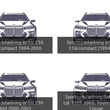
udstødning BMW E36
Sportsudstødning 
 compact 1994-2000
316i compact (199
Sportsudstødning B
udstødning BMW E39
cyl. 1999-2005, Tourin
30d 2000-2003
Coupe