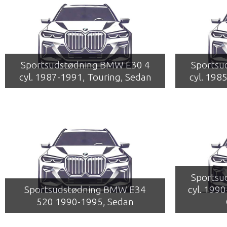
Sportsudstødning BMW E30 4
Sportsu
cyl. 1987-1991, Touring, Sedan
cyl. 198
Sportsu
Sportsudstødning BMW E34
cyl. 199
520 1990-1995, Sedan