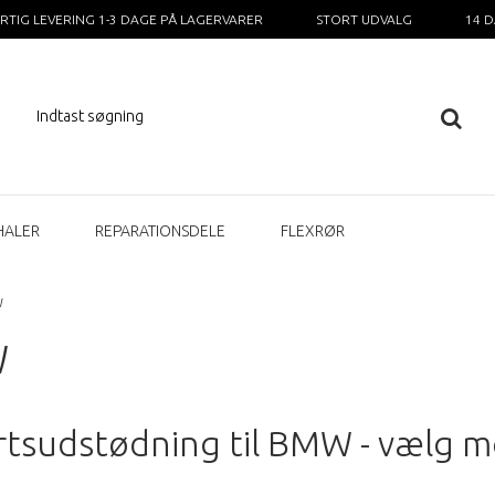
RTIG LEVERING 1-3 DAGE PÅ LAGERVARER
STORT UDVALG
14 
HALER
REPARATIONSDELE
FLEXRØR
W
W
rtsudstødning til BMW - vælg m