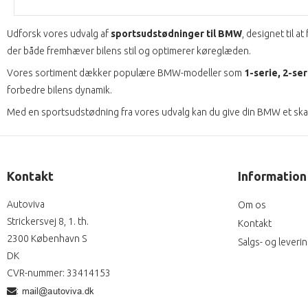
Udforsk vores udvalg af
sportsudstødninger til BMW
, designet til 
der både fremhæver bilens stil og optimerer køreglæden.
Vores sortiment dækker populære BMW-modeller som
1-serie, 2-ser
forbedre bilens dynamik.
Med en sportsudstødning fra vores udvalg kan du give din BMW et ska
Kontakt
Information
Autoviva
Om os
Strickersvej 8, 1. th.
Kontakt
2300 København S
Salgs- og leveri
DK
CVR-nummer
:
33414153
: