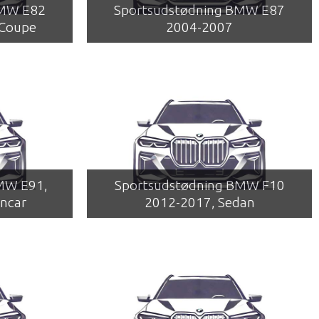
BMW E82
Sportsudstødning BMW E87
 Coupe
2004-2007
MW E91,
Sportsudstødning BMW F10
ncar
2012-2017, Sedan