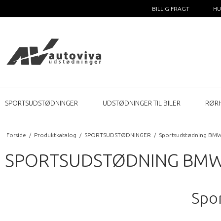
BILLIG FRAGT
HU
SPORTSUDSTØDNINGER
UDSTØDNINGER TIL BILER
RØR
Forside
/
Produktkatalog
/
SPORTSUDSTØDNINGER
/
Sportsudstødning BM
SPORTSUDSTØDNING BM
Spo