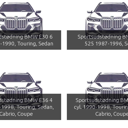
dstødning BMW E30 6
Sportsudstødning 
5-1990, Touring, Sedan
525 1987-1996, 
dstødning BMW E36 4
Sportsudstødning B
0-1998, Touring, Sedan,
cyl. 1990-1998, Tourin
Cabrio, Coupe
Cabrio, Coup