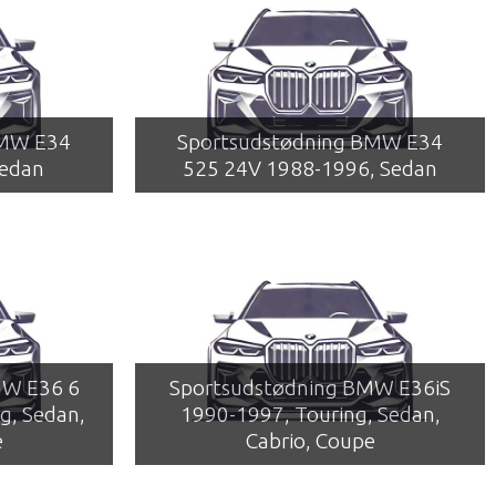
BMW E34
Sportsudstødning BMW E34
Sedan
525 24V 1988-1996, Sedan
MW E36 6
Sportsudstødning BMW E36iS
g, Sedan,
1990-1997, Touring, Sedan,
e
Cabrio, Coupe