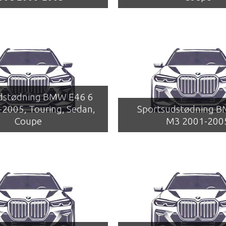
dstødning BMW E46 6
9-2005, Touring, Sedan,
Sportsudstødning 
Coupe
M3 2001-200