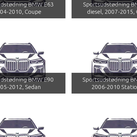
udstødning BMW E63
Sportsudstødning 
04-2010, Coupe
diesel, 2007-2015,
udstødning BMW E90
Sportsudstødning B
05-2012, Sedan
2006-2010 Statio