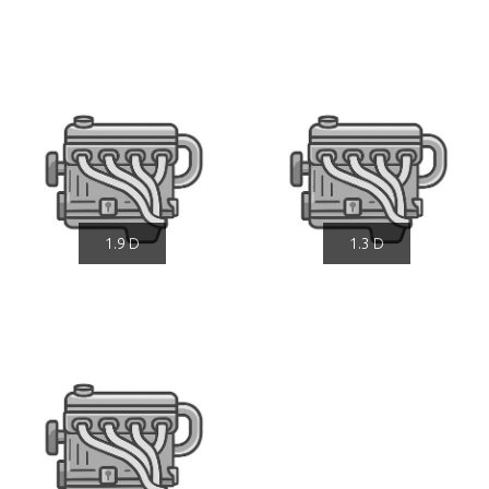
1.9 D
1.3 D