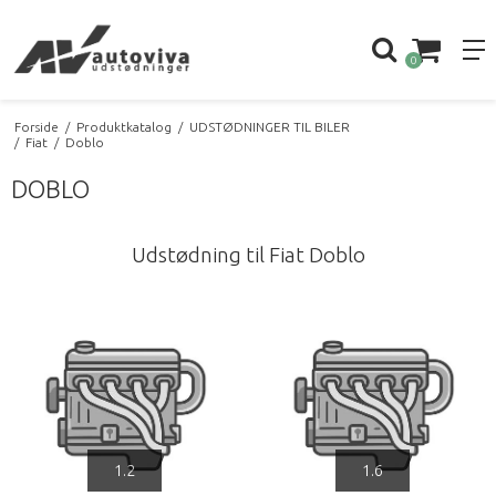
0
Forside
/
Produktkatalog
/
UDSTØDNINGER TIL BILER
/
Fiat
/
Doblo
DOBLO
Udstødning til Fiat Doblo
1.2
1.6