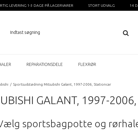
RTIG LEVERING 1-3 DAGE PÅ LAGERVARER
STORT UDVALG
14 
HALER
REPARATIONSDELE
FLEXRØR
bishi
/
Sportsudstødning Mitsubishi Galant, 1997-2006, Stationcar
BISHI GALANT, 1997-2006,
Vælg sportsbagpotte og rørhal