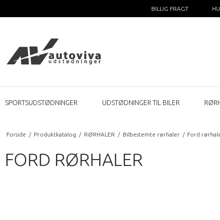
BILLIG FRAGT
HU
SPORTSUDSTØDNINGER
UDSTØDNINGER TIL BILER
RØR
Forside
/
Produktkatalog
/
RØRHALER
/
Bilbestemte rørhaler
/
Ford rørhal
FORD RØRHALER