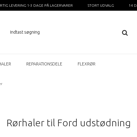
RTIG LEVERING 1-3 DAGE PÅ LAGERVARER
STORT UDVALG
14 
HALER
REPARATIONSDELE
FLEXRØR
er
Rørhaler til Ford udstødning