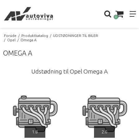
0
Forside
/
Produktkatalog
/
UDSTØDNINGER TIL BILER
/
Opel
/
Omega A
OMEGA A
Udstødning til Opel Omega A
1.8
2.0